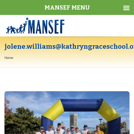
MANSEF MENU
jolene.williams@kathryngraceschool.o
Home